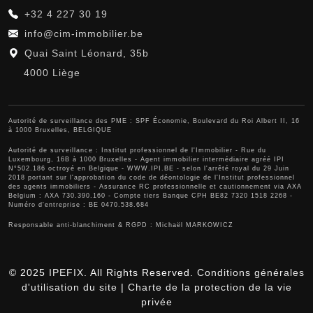
+32 4 227 30 19
info@cim-immobilier.be
Quai Saint Léonard, 35b
4000 Liège
Autorité de surveillance des PME : SPF Économie, Boulevard du Roi Albert II, 16
à 1000 Bruxelles, BELGIQUE
Autorité de surveillance :
Institut professionnel de l'Immobilier
- Rue du
Luxembourg, 16B à 1000 Bruxelles - Agent immobilier intermédiaire agréé IPI
N°502.186 octroyé en Belgique -
WWW.IPI.BE
- selon l'arrêté royal du 29 Juin
2018 portant sur l'approbation
du code de déontologie de l'Institut professionnel
des agents immobiliers
- Assurance RC professionnelle et cautionnement via AXA
Belgium : AXA 730.390.160 - Compte tiers Banque CPH BE82 7320 1518 2268 -
Numéro d'entreprise : BE 0470.538.684
Responsable anti-blanchiment & RGPD : Michaël MARKOWICZ
© 2025
IPEFIX
. All Rights Reserved.
Conditions générales
d'utilisation du site
|
Charte de la protection de la vie
privée